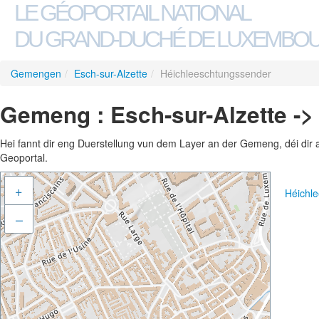
LE GÉOPORTAIL NATIONAL
DU GRAND-DUCHÉ DE LUXEMBO
Gemengen
/
Esch-sur-Alzette
/
Héichleeschtungssender
Gemeng : Esch-sur-Alzette -
Hei fannt dir eng Duerstellung vun dem Layer an der Gemeng, déi dir 
Geoportal.
+
Héichl
–