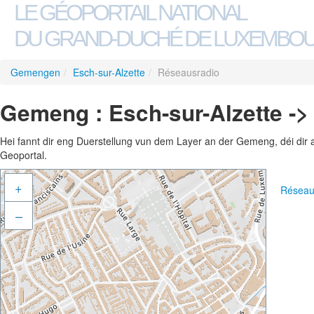
LE GÉOPORTAIL NATIONAL
DU GRAND-DUCHÉ DE LUXEMBO
Gemengen
/
Esch-sur-Alzette
/
Réseausradio
Gemeng : Esch-sur-Alzette -
Hei fannt dir eng Duerstellung vun dem Layer an der Gemeng, déi dir 
Geoportal.
+
Réseau
–