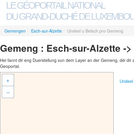
LE GÉOPORTAIL NATIONAL
DU GRAND-DUCHÉ DE LUXEMBO
Gemengen
/
Esch-sur-Alzette
/
Undeel u Belsch pro Gemeng
Gemeng : Esch-sur-Alzette -
Hei fannt dir eng Duerstellung vun dem Layer an der Gemeng, déi dir 
Geoportal.
+
Undeel
–