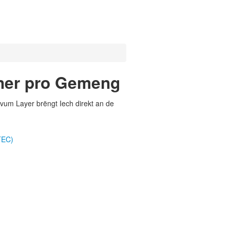
ener pro Gemeng
vum Layer brëngt Iech direkt an de
TEC)