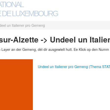
ATIONAL
 DE LUXEMBOURG
eel un Italiener pro Gemeng
ur-Alzette -> Undeel un Itali
m Layer an der Gemeng, déi dir ausgewielt hutt. Ee Klick op den Numm 
Undeel un Italiener pro Gemeng (Thema STA