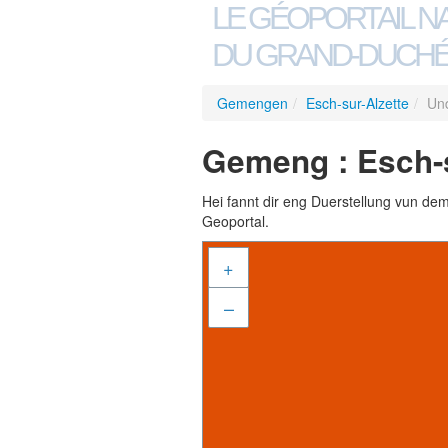
LE GÉOPORTAIL N
DU GRAND-DUCHÉ
Gemengen
/
Esch-sur-Alzette
/
Und
Gemeng : Esch-s
Hei fannt dir eng Duerstellung vun de
Geoportal.
+
–