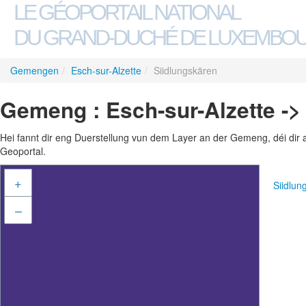
LE GÉOPORTAIL NATIONAL
DU GRAND-DUCHÉ DE LUXEMBO
Gemengen
/
Esch-sur-Alzette
/
Siidlungskären
Gemeng : Esch-sur-Alzette ->
Hei fannt dir eng Duerstellung vun dem Layer an der Gemeng, déi dir 
Geoportal.
+
Siidlu
–