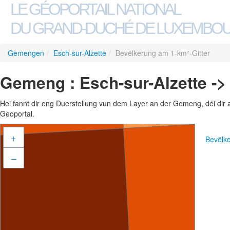
LE GÉOPORTAIL NATIONAL
DU GRAND-DUCHÉ DE LUXEMBO
Gemengen
/
Esch-sur-Alzette
/
Bevëlkerung am 1-km²-Gitter
Gemeng : Esch-sur-Alzette ->
Hei fannt dir eng Duerstellung vun dem Layer an der Gemeng, déi dir 
Geoportal.
+
Bevëlk
–