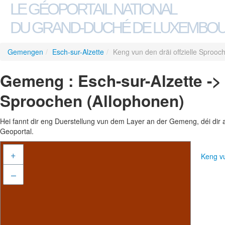
LE GÉOPORTAIL NATIONAL
DU GRAND-DUCHÉ DE LUXEMBO
Gemengen
/
Esch-sur-Alzette
/
Keng vun den dräi offzielle Sprooc
Gemeng : Esch-sur-Alzette -> 
Sproochen (Allophonen)
Hei fannt dir eng Duerstellung vun dem Layer an der Gemeng, déi dir 
Geoportal.
+
Keng vu
–