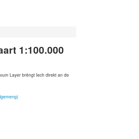
aart 1:100.000
vum Layer brëngt Iech direkt an de
llgemeng)