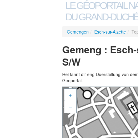
LE GÉOPORTAIL N
DU GRAND-DUCHÉ
Gemengen
/
Esch-sur-Alzette
/
Top
Gemeng : Esch-s
S/W
Hei fannt dir eng Duerstellung vun de
Geoportal.
+
–