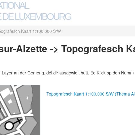
ATIONAL
 DE LUXEMBOURG
ografesch Kaart 1:100.000 S/W
ur-Alzette -> Topografesch K
m Layer an der Gemeng, déi dir ausgewielt hutt. Ee Klick op den Numm 
Topografesch Kaart 1:100.000 S/W (Thema A