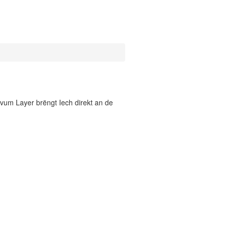
vum Layer brëngt Iech direkt an de