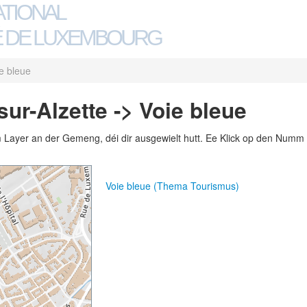
ATIONAL
 DE LUXEMBOURG
e bleue
ur-Alzette -> Voie bleue
m Layer an der Gemeng, déi dir ausgewielt hutt. Ee Klick op den Numm 
Voie bleue (Thema Tourismus)