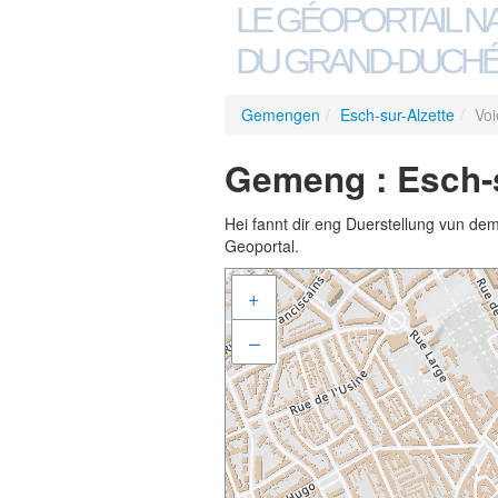
LE GÉOPORTAIL N
DU GRAND-DUCHÉ
Gemengen
/
Esch-sur-Alzette
/
Voi
Gemeng : Esch-s
Hei fannt dir eng Duerstellung vun de
Geoportal.
+
–