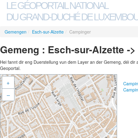
LE GÉOPORTAIL NATIONAL
DU GRAND-DUCHÉ DE LUXEMBO
Gemengen
/
Esch-sur-Alzette
/
Campinger
Gemeng : Esch-sur-Alzette -
Hei fannt dir eng Duerstellung vun dem Layer an der Gemeng, déi dir 
Geoportal.
+
Campin
Campin
–