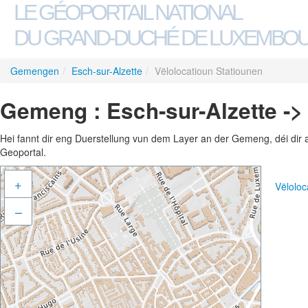
LE GÉOPORTAIL NATIONAL
DU GRAND-DUCHÉ DE LUXEMBO
Gemengen
/
Esch-sur-Alzette
/
Vëlolocatioun Statiounen
Gemeng : Esch-sur-Alzette ->
Hei fannt dir eng Duerstellung vun dem Layer an der Gemeng, déi dir 
Geoportal.
+
Vëloloc
–