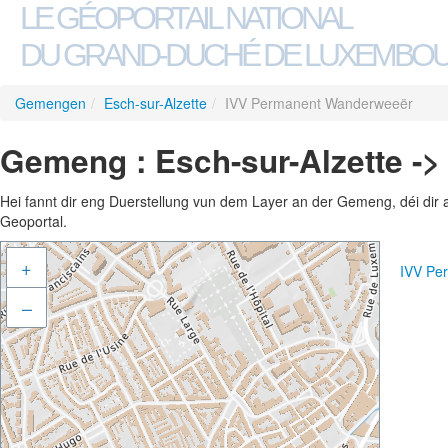
LE GÉOPORTAIL NATIONAL
DU GRAND-DUCHÉ DE LUXEMBO
Gemengen
/
Esch-sur-Alzette
/
IVV Permanent Wanderweeër
Gemeng : Esch-sur-Alzette -
Hei fannt dir eng Duerstellung vun dem Layer an der Gemeng, déi dir 
Geoportal.
+
IVV Pe
–