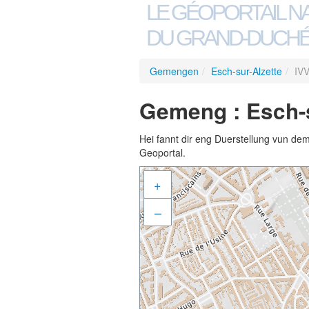
LE GÉOPORTAIL N
DU GRAND-DUCHÉ
Gemengen
/
Esch-sur-Alzette
/
IV
Gemeng : Esch-s
Hei fannt dir eng Duerstellung vun de
Geoportal.
+
–