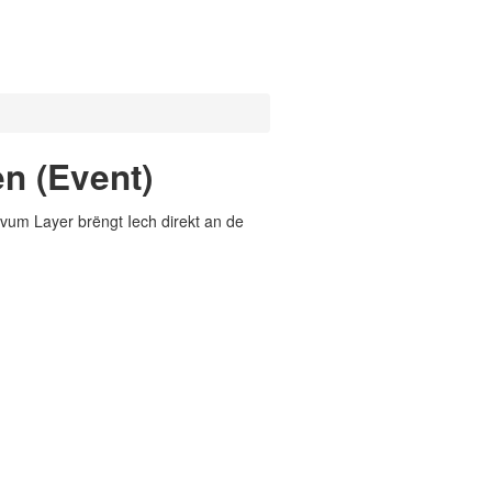
n (Event)
vum Layer brëngt Iech direkt an de