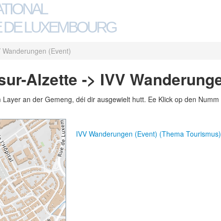
ATIONAL
 DE LUXEMBOURG
V Wanderungen (Event)
ur-Alzette -> IVV Wanderunge
m Layer an der Gemeng, déi dir ausgewielt hutt. Ee Klick op den Numm 
IVV Wanderungen (Event) (Thema Tourismus)