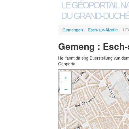
LE GÉOPORTAIL N
DU GRAND-DUCHÉ
Gemengen
/
Esch-sur-Alzette
/
LE
Gemeng : Esch-
Hei fannt dir eng Duerstellung vun de
Geoportal.
+
–