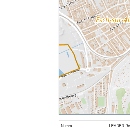
Numm
LEADER Re