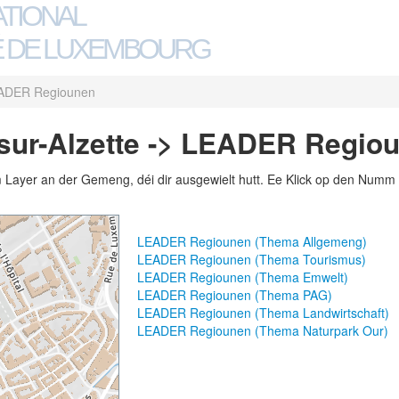
ATIONAL
 DE LUXEMBOURG
ADER Regiounen
sur-Alzette -> LEADER Regio
m Layer an der Gemeng, déi dir ausgewielt hutt. Ee Klick op den Numm 
LEADER Regiounen (Thema Allgemeng)
LEADER Regiounen (Thema Tourismus)
LEADER Regiounen (Thema Emwelt)
LEADER Regiounen (Thema PAG)
LEADER Regiounen (Thema Landwirtschaft)
LEADER Regiounen (Thema Naturpark Our)