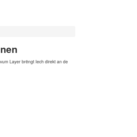
unen
vum Layer brëngt Iech direkt an de