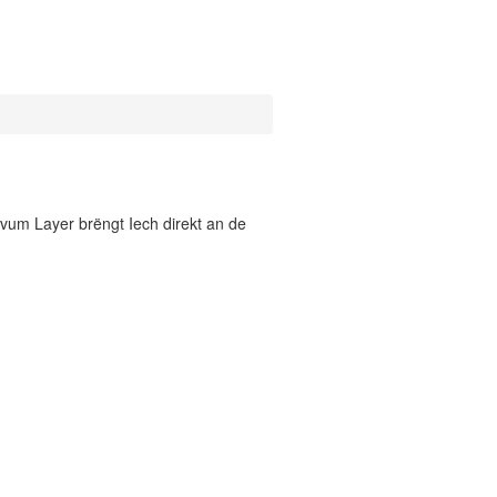
vum Layer brëngt Iech direkt an de