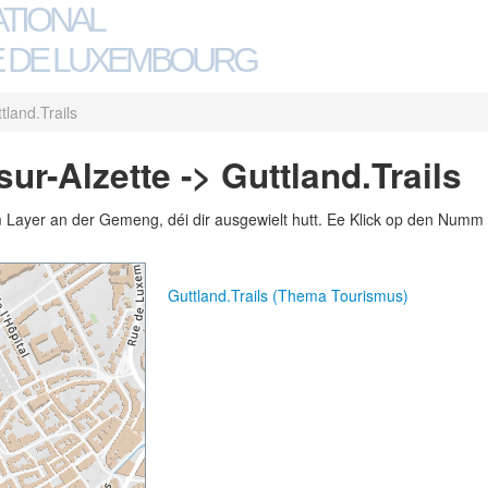
ATIONAL
 DE LUXEMBOURG
tland.Trails
r-Alzette -> Guttland.Trails
m Layer an der Gemeng, déi dir ausgewielt hutt. Ee Klick op den Numm 
Guttland.Trails (Thema Tourismus)