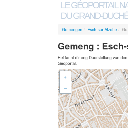
LE GÉOPORTAIL N
DU GRAND-DUCHÉ
Gemengen
/
Esch-sur-Alzette
/
Gut
Gemeng : Esch-su
Hei fannt dir eng Duerstellung vun de
Geoportal.
+
–