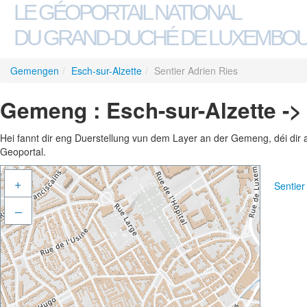
LE GÉOPORTAIL NATIONAL
DU GRAND-DUCHÉ DE LUXEMBO
Gemengen
/
Esch-sur-Alzette
/
Sentier Adrien Ries
Gemeng : Esch-sur-Alzette ->
Hei fannt dir eng Duerstellung vun dem Layer an der Gemeng, déi dir 
Geoportal.
+
Sentier
–