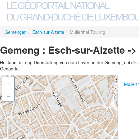
LE GÉOPORTAIL NATIONAL
DU GRAND-DUCHÉ DE LUXEMBO
Gemengen
/
Esch-sur-Alzette
/
Mullerthal Touring
Gemeng : Esch-sur-Alzette -> 
Hei fannt dir eng Duerstellung vun dem Layer an der Gemeng, déi dir 
Geoportal.
+
Mullert
–