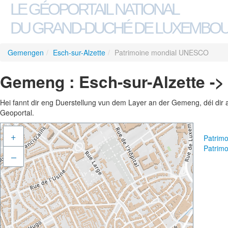
LE GÉOPORTAIL NATIONAL
DU GRAND-DUCHÉ DE LUXEMBO
Gemengen
/
Esch-sur-Alzette
/
Patrimoine mondial UNESCO
Gemeng : Esch-sur-Alzette -
Hei fannt dir eng Duerstellung vun dem Layer an der Gemeng, déi dir 
Geoportal.
+
Patrim
Patrim
–