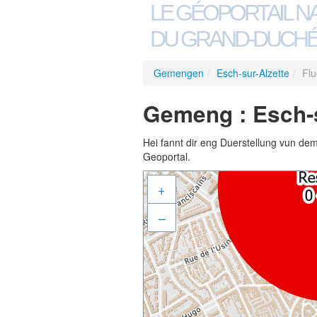
LE GÉOPORTAIL N
DU GRAND-DUCHÉ
Gemengen
/
Esch-sur-Alzette
/
Flu
Gemeng : Esch-s
Hei fannt dir eng Duerstellung vun de
Geoportal.
+
–