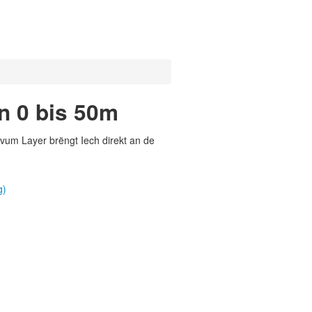
n 0 bis 50m
vum Layer brëngt Iech direkt an de
g)