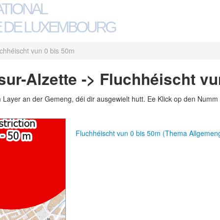
ATIONAL
 DE LUXEMBOURG
chhéischt vun 0 bis 50m
ur-Alzette -> Fluchhéischt vu
m Layer an der Gemeng, déi dir ausgewielt hutt. Ee Klick op den Numm 
Fluchhéischt vun 0 bis 50m (Thema Allgemen