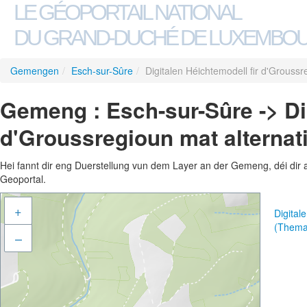
LE GÉOPORTAIL NATIONAL
DU GRAND-DUCHÉ DE LUXEMBO
Gemengen
/
Esch-sur-Sûre
/
Digitalen Héichtemodell fir d'Grouss
Gemeng : Esch-sur-Sûre -> Dig
d'Groussregioun mat alternat
Hei fannt dir eng Duerstellung vun dem Layer an der Gemeng, déi dir 
Geoportal.
+
Digital
(Thema
–