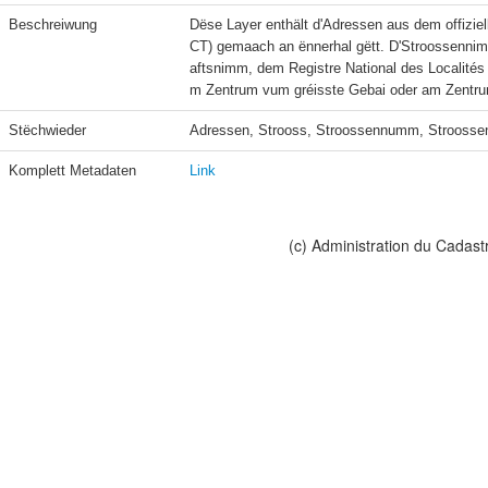
Beschreiwung
Dëse Layer enthält d'Adressen aus dem offizie
CT) gemaach an ënnerhal gëtt. D'Stroossennimm
aftsnimm, dem Registre National des Localités
m Zentrum vum gréisste Gebai oder am Zentru
Stëchwieder
Adressen, Strooss, Stroossennumm, Stroos
Komplett Metadaten
Link
(c) Administration du Cadast