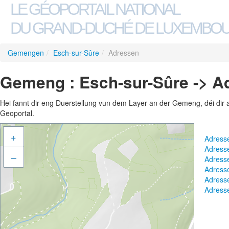
LE GÉOPORTAIL NATIONAL
DU GRAND-DUCHÉ DE LUXEMBO
Gemengen
/
Esch-sur-Sûre
/
Adressen
Gemeng : Esch-sur-Sûre -> A
Hei fannt dir eng Duerstellung vun dem Layer an der Gemeng, déi dir 
Geoportal.
+
Adress
Adress
–
Adress
Adress
Adress
Adress