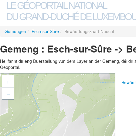
LE GÉOPORTAIL NATIONAL
DU GRAND-DUCHÉ DE LUXEMBO
Gemengen
/
Esch-sur-Sûre
/
Bewäertungskaart Nuecht
Gemeng : Esch-sur-Sûre -> B
Hei fannt dir eng Duerstellung vun dem Layer an der Gemeng, déi dir 
Geoportal.
+
Bewäer
–