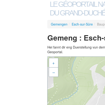
LE GÉOPORTAIL N
DU GRAND-DUCHÉ
Gemengen
/
Esch-sur-Sûre
/
Baup
Gemeng : Esch-s
Hei fannt dir eng Duerstellung vun de
Geoportal.
+
–