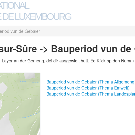
ATIONAL
 DE LUXEMBOURG
eriod vun de Gebaier
ur-Sûre -> Bauperiod vun de
m Layer an der Gemeng, déi dir ausgewielt hutt. Ee Klick op den Numm 
Bauperiod vun de Gebaier (Thema Allgemeng
Bauperiod vun de Gebaier (Thema Emwelt)
Bauperiod vun de Gebaier (Thema Landespla