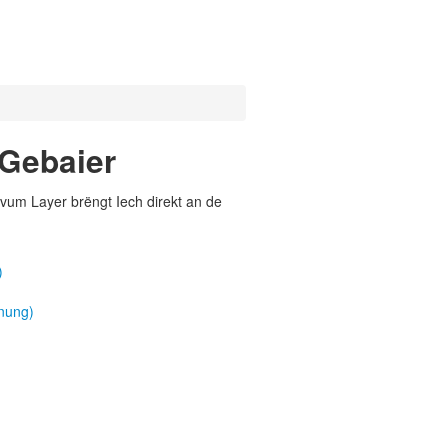
 Gebaier
vum Layer brëngt Iech direkt an de
)
nung)