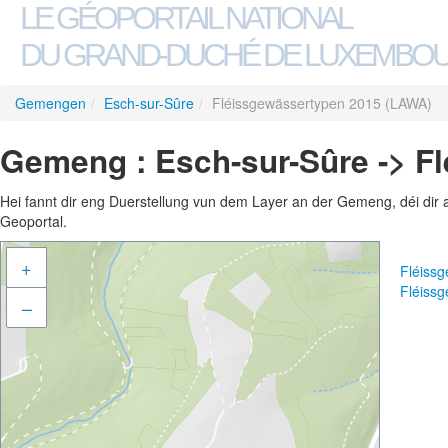
LE GÉOPORTAIL NATIONAL
DU GRAND-DUCHÉ DE LUXEMBO
Gemengen
/
Esch-sur-Sûre
/
Fléissgewässertypen 2015 (LAWA)
Gemeng : Esch-sur-Sûre -> F
Hei fannt dir eng Duerstellung vun dem Layer an der Gemeng, déi dir 
Geoportal.
+
Fléiss
Fléiss
–