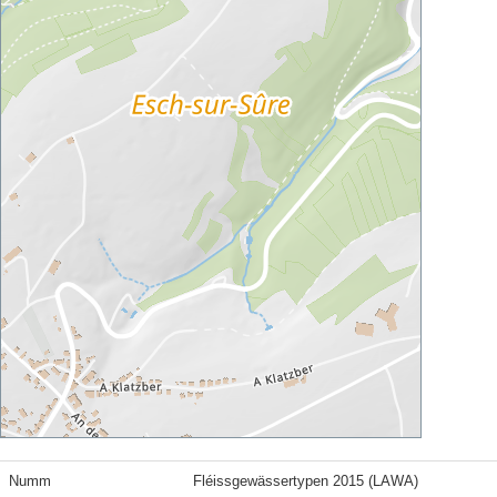
Numm
Fléissgewässertypen 2015 (LAWA)