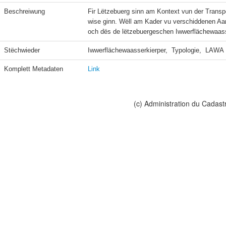
Beschreiwung
Fir Lëtzebuerg sinn am Kontext vun der Trans
wise ginn. Wëll am Kader vu verschiddenen Aar
och dës de lëtzebuergeschen Iwwerflächewaass
Stëchwieder
Iwwerflächewaasserkierper,  Typologie,  LAWA
Komplett Metadaten
Link
(c) Administration du Cadast