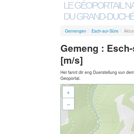
LE GÉOPORTAIL N
DU GRAND-DUCHÉ
Gemengen
/
Esch-sur-Sûre
/
Aktu
Gemeng : Esch-
[m/s]
Hei fannt dir eng Duerstellung vun de
Geoportal.
+
–