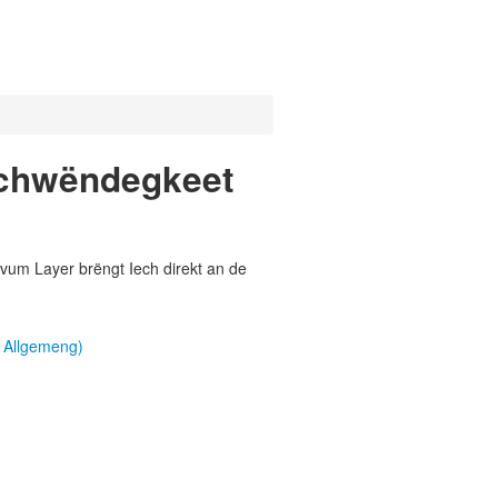
schwëndegkeet
vum Layer brëngt Iech direkt an de
 Allgemeng)