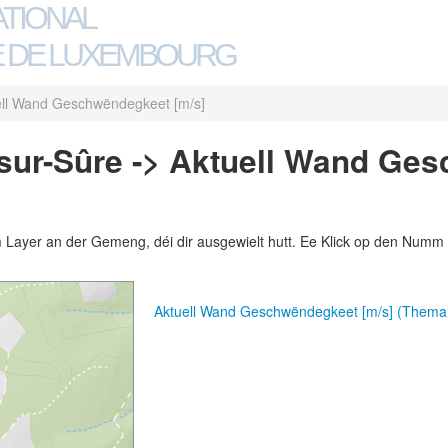
ATIONAL
 DE LUXEMBOURG
ell Wand Geschwëndegkeet [m/s]
sur-Sûre -> Aktuell Wand Ge
m Layer an der Gemeng, déi dir ausgewielt hutt. Ee Klick op den Numm 
Aktuell Wand Geschwëndegkeet [m/s] (Thema