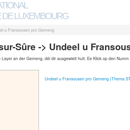
ATIONAL
 DE LUXEMBOURG
el u Fransousen pro Gemeng
sur-Sûre -> Undeel u Franso
m Layer an der Gemeng, déi dir ausgewielt hutt. Ee Klick op den Numm 
Undeel u Fransousen pro Gemeng (Thema S