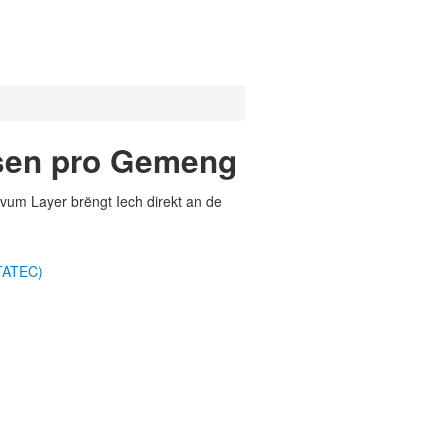
usen pro Gemeng
vum Layer brëngt Iech direkt an de
TATEC)