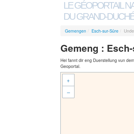
LE GÉOPORTAIL N
DU GRAND-DUCHÉ
Gemengen
/
Esch-sur-Sûre
/
Unde
Gemeng : Esch-
Hei fannt dir eng Duerstellung vun de
Geoportal.
+
–