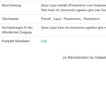
Beschreiwung
Dese Layer enthält d'Flouernimm vum Kadasterp
Hien kann nit zesummen ugewise ginn mat Geo
Stëchwieder
Parzell,  Layer,  Flouernumm,  Flouernimm
Aschränkungen fir den 
Dese Layer kann nit zesummen ugewise ginn m
öffentlëchen Zougang
Komplett Metadaten
Link
(c) Administration du Cadast