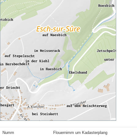
Numm
Flouernimm um Kadasterplang