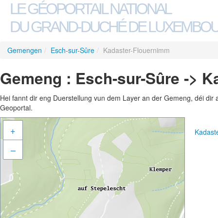
LE GÉOPORTAIL NATIONAL
DU GRAND-DUCHÉ DE LUXEMBO
Gemengen
/
Esch-sur-Sûre
/
Kadaster-Flouernimm
Gemeng : Esch-sur-Sûre -> K
Hei fannt dir eng Duerstellung vun dem Layer an der Gemeng, déi dir 
Geoportal.
+
Kadast
–