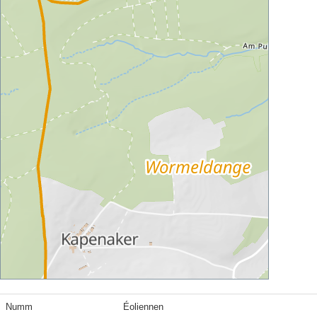
Numm
Éoliennen