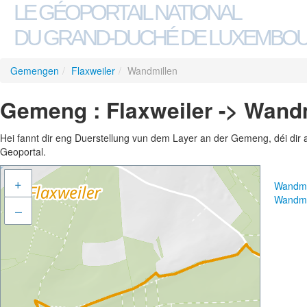
LE GÉOPORTAIL NATIONAL
DU GRAND-DUCHÉ DE LUXEMBO
Gemengen
/
Flaxweiler
/
Wandmillen
Gemeng : Flaxweiler -> Wand
Hei fannt dir eng Duerstellung vun dem Layer an der Gemeng, déi dir 
Geoportal.
+
Wandmi
Wandmi
–