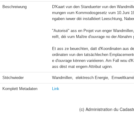
Beschreiwung
D'Kaart vun den Standuerter vun den Wandmill
mungen vum Kommodosgesetz vum 10.Juni 1999 iw
ngaben iwwer déi installéiert Leeschtung, Nab
"Autorisé" ass en Projet vun enger Wandmillen
reift, déi vum Maître d'ouvrage no der Abnahm g
Et ass ze beuechten, datt d'Koordinaten aus 
ordinaten vun den tatsächlechen Emplacement
e d'ouvrage kënnen variéieren. Am Fall wou d'K
ass dëst mat engem Attribut uginn.
Stëchwieder
Wandmillen,  elektresch Energie,  Emweltkamé
Komplett Metadaten
Link
(c) Administration du Cadast