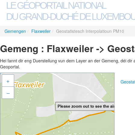
LE GÉOPORTAIL NATIONAL
DU GRAND-DUCHÉ DE LUXEMBO
Gemengen
/
Flaxweiler
/
Geostatistesch Interpolatioun PM10
Gemeng : Flaxweiler -> Geost
Hei fannt dir eng Duerstellung vun dem Layer an der Gemeng, déi dir 
Geoportal.
+
Geostat
–