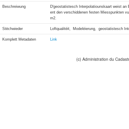
Beschreiwung
D'geostatistesch Interpolatiounskaart weist a
ent den verschiddenen festen Miesspunkten vu
m2.
Stëchwieder
Loftqualitéit,  Modeléierung,  geostatistesch In
Komplett Metadaten
Link
(c) Administration du Cadast