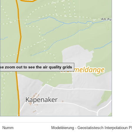
Numm
Modeléierung - Geostatistesch Interpolatioun 