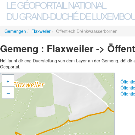
LE GÉOPORTAIL NATIONAL
DU GRAND-DUCHÉ DE LUXEMBO
Gemengen
/
Flaxweiler
/
Öffentlech Drénkwaasserbornen
Gemeng : Flaxweiler -> Öffe
Hei fannt dir eng Duerstellung vun dem Layer an der Gemeng, déi dir 
Geoportal.
+
Öffent
Öffent
–
Öffent