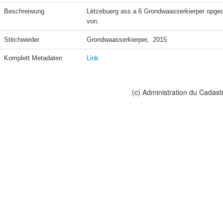
Beschreiwung
Lëtzebuerg ass a 6 Grondwaasserkierper opgede
von.
Stëchwieder
Grondwaasserkierper,  2015
Komplett Metadaten
Link
(c) Administration du Cadast