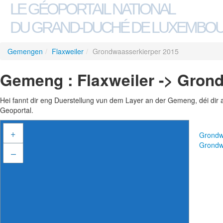
LE GÉOPORTAIL NATIONAL
DU GRAND-DUCHÉ DE LUXEMBO
Gemengen
/
Flaxweiler
/
Grondwaasserkierper 2015
Gemeng : Flaxweiler -> Gron
Hei fannt dir eng Duerstellung vun dem Layer an der Gemeng, déi dir 
Geoportal.
+
Grondw
Grondw
–