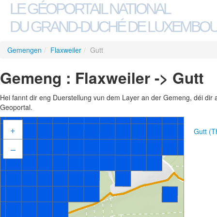
LE GÉOPORTAIL NATIONAL
DU GRAND-DUCHÉ DE LUXEMBO
Gemengen
/
Flaxweiler
/
Gutt
Gemeng : Flaxweiler -> Gutt
Hei fannt dir eng Duerstellung vun dem Layer an der Gemeng, déi dir 
Geoportal.
+
Gutt (
–