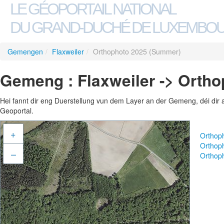
LE GÉOPORTAIL NATIONAL
DU GRAND-DUCHÉ DE LUXEMBO
Gemengen
/
Flaxweiler
/
Orthophoto 2025 (Summer)
Gemeng : Flaxweiler -> Orth
Hei fannt dir eng Duerstellung vun dem Layer an der Gemeng, déi dir 
Geoportal.
+
Orthop
Orthop
–
Orthop