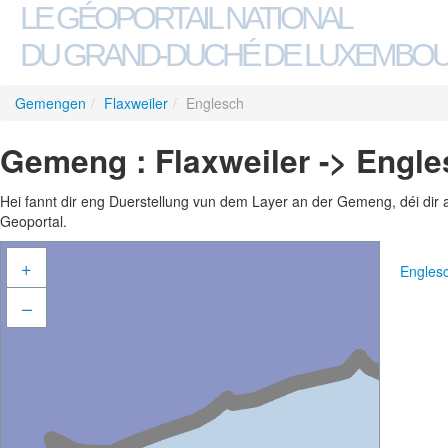
LE GÉOPORTAIL NATIONAL
DU GRAND-DUCHÉ DE LUXEMBO
Gemengen
/
Flaxweiler
/
Englesch
Gemeng : Flaxweiler -> Engl
Hei fannt dir eng Duerstellung vun dem Layer an der Gemeng, déi dir 
Geoportal.
+
Engles
–