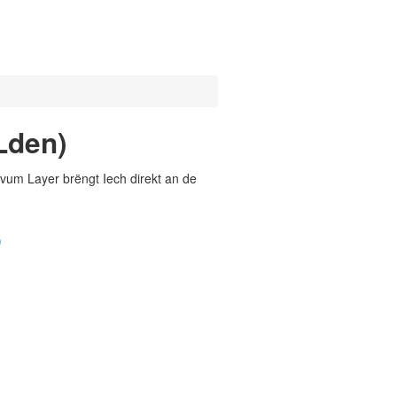
Lden)
vum Layer brëngt Iech direkt an de
)