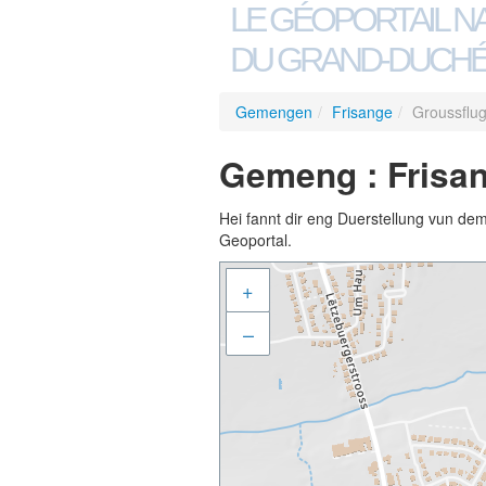
LE GÉOPORTAIL N
DU GRAND-DUCHÉ
Gemengen
/
Frisange
/
Groussflu
Gemeng : Frisan
Hei fannt dir eng Duerstellung vun de
Geoportal.
+
–