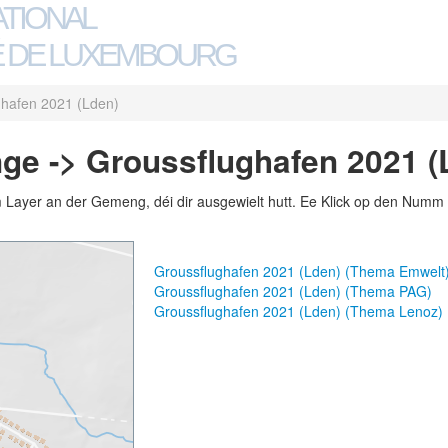
ATIONAL
 DE LUXEMBOURG
ghafen 2021 (Lden)
ge -> Groussflughafen 2021 (
m Layer an der Gemeng, déi dir ausgewielt hutt. Ee Klick op den Numm 
Groussflughafen 2021 (Lden) (Thema Emwelt
Groussflughafen 2021 (Lden) (Thema PAG)
Groussflughafen 2021 (Lden) (Thema Lenoz)