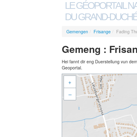
LE GÉOPORTAIL N
DU GRAND-DUCHÉ
Gemengen
/
Frisange
/
Fading Thu
Gemeng : Frisan
Hei fannt dir eng Duerstellung vun de
Geoportal.
+
–