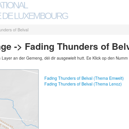
ATIONAL
 DE LUXEMBOURG
nders of Belval
ge -> Fading Thunders of Bel
m Layer an der Gemeng, déi dir ausgewielt hutt. Ee Klick op den Numm 
Fading Thunders of Belval (Thema Emwelt)
Fading Thunders of Belval (Thema Lenoz)