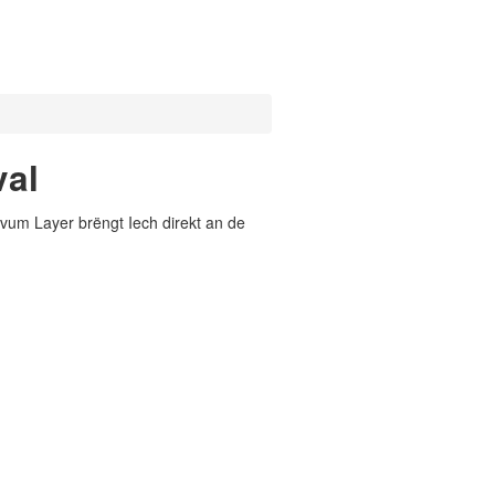
val
vum Layer brëngt Iech direkt an de