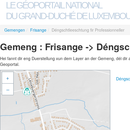
LE GÉOPORTAIL NATIONAL
DU GRAND-DUCHÉ DE LUXEMBO
Gemengen
/
Frisange
/
Déngschtleeschtung fir Professionneller
Gemeng : Frisange -> Déngsch
Hei fannt dir eng Duerstellung vun dem Layer an der Gemeng, déi dir 
Geoportal.
+
Déngsch
–