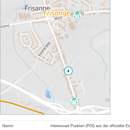
Numm
Interessant Punkten (POI) aus der offizieller E