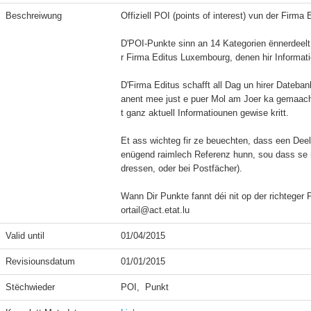
Beschreiwung
Offiziell POI (points of interest) vun der Firma
D'POI-Punkte sinn an 14 Kategorien ënnerdeelt
r Firma Editus Luxembourg, denen hir Informatio
D'Firma Editus schafft all Dag un hirer Dateban
anent mee just e puer Mol am Joer ka gemaach 
t ganz aktuell Informatiounen gewise kritt.

Et ass wichteg fir ze beuechten, dass een Dee
enügend raimlech Referenz hunn, sou dass se ni
dressen, oder bei Postfächer).

Wann Dir Punkte fannt déi nit op der richteger 
ortail@act.etat.lu
Valid until
01/04/2015
Revisiounsdatum
01/01/2015
Stëchwieder
POI,  Punkt