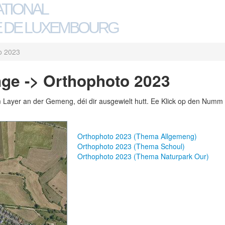
ATIONAL
 DE LUXEMBOURG
o 2023
ge -> Orthophoto 2023
m Layer an der Gemeng, déi dir ausgewielt hutt. Ee Klick op den Numm 
Orthophoto 2023 (Thema Allgemeng)
Orthophoto 2023 (Thema Schoul)
Orthophoto 2023 (Thema Naturpark Our)