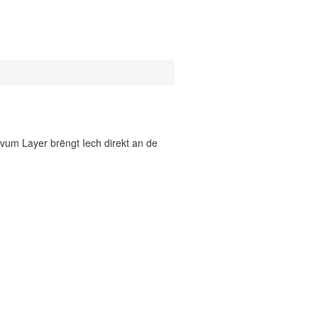
vum Layer brëngt Iech direkt an de