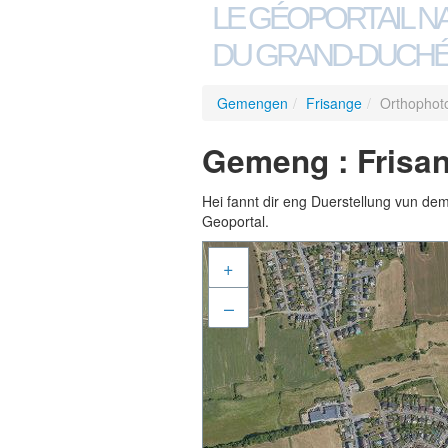
LE GÉOPORTAIL N
DU GRAND-DUCHÉ
Gemengen
/
Frisange
/
Orthophot
Gemeng : Frisan
Hei fannt dir eng Duerstellung vun de
Geoportal.
+
–