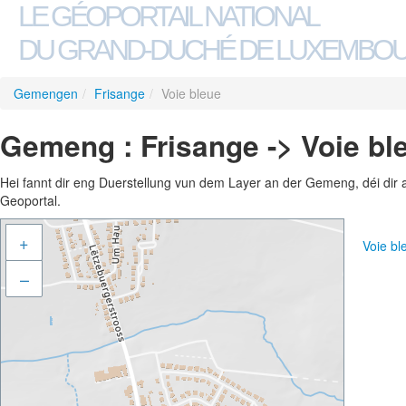
LE GÉOPORTAIL NATIONAL
DU GRAND-DUCHÉ DE LUXEMBO
Gemengen
/
Frisange
/
Voie bleue
Gemeng : Frisange -> Voie bl
Hei fannt dir eng Duerstellung vun dem Layer an der Gemeng, déi dir 
Geoportal.
+
Voie b
–