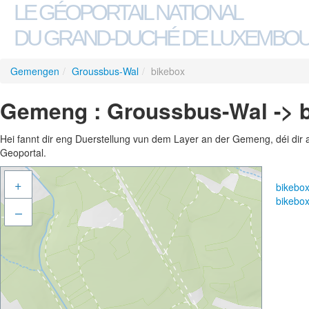
LE GÉOPORTAIL NATIONAL
DU GRAND-DUCHÉ DE LUXEMBO
Gemengen
/
Groussbus-Wal
/
bikebox
Gemeng : Groussbus-Wal -> 
Hei fannt dir eng Duerstellung vun dem Layer an der Gemeng, déi dir 
Geoportal.
+
bikebo
bikebo
–