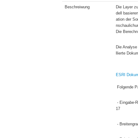
Beschreiwung
Die Layer zu
dell basiere
ation der So
nschaulichun
Die Berechnu
Die Analyse
llierte Doku
ESRI Dokum
 Folgende P
 - Eingabe-Raster: Digitales  Geländemodell der Administration de la navigation Aérienne (ANA), basierend auf einem LiDAR von 20
17
 - Breitengr