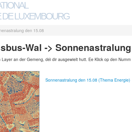
ATIONAL
 DE LUXEMBOURG
nenastralung den 15.08
sbus-Wal -> Sonnenastralung
m Layer an der Gemeng, déi dir ausgewielt hutt. Ee Klick op den Numm 
Sonnenastralung den 15.08 (Thema Energie)