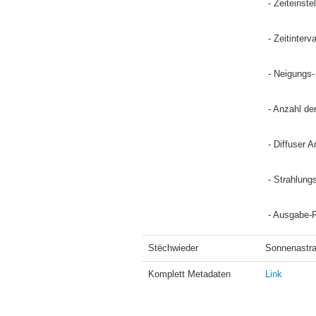
 - Zeiteins
 - Zeitinter
 - Neigungs
 - Anzahl d
 - Diffuser
 - Strahlun
 - Ausgabe-
Stëchwieder
Sonnenastra
Komplett Metadaten
Link