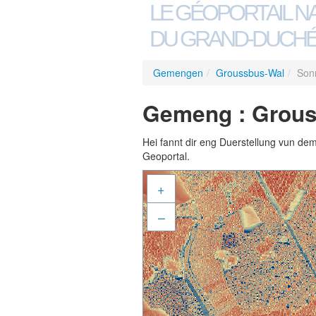
LE GÉOPORTAIL N
DU GRAND-DUCHÉ
Gemengen
/
Groussbus-Wal
/
Son
Gemeng : Grous
Hei fannt dir eng Duerstellung vun de
Geoportal.
+
–