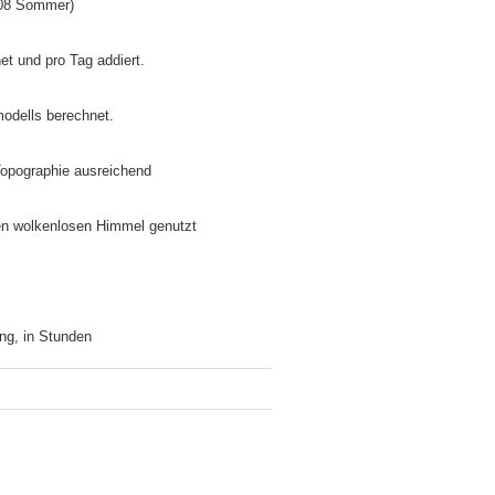
5/08 Sommer)
net und pro Tag addiert.
modells berechnet.
 Topographie ausreichend
inen wolkenlosen Himmel genutzt
ng, in Stunden