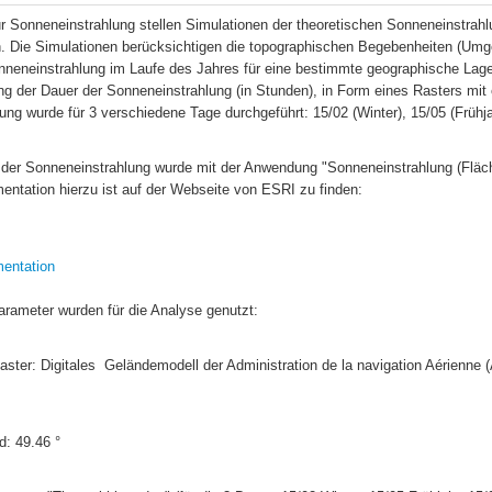
r Sonneneinstrahlung stellen Simulationen der theoretischen Sonneneinstrahl
n. Die Simulationen berücksichtigen die topographischen Begebenheiten (Umgeb
nneneinstrahlung im Laufe des Jahres für eine bestimmte geographische Lage.
g der Dauer der Sonneneinstrahlung (in Stunden), in Form eines Rasters mit 
ng wurde für 3 verschiedene Tage durchgeführt: 15/02 (Winter), 15/05 (Frühj
 der Sonneneinstrahlung wurde mit der Anwendung "Sonneneinstrahlung (Fläch
mentation hierzu ist auf der Webseite von ESRI zu finden: 
entation
arameter wurden für die Analyse genutzt:
ad: 49.46 °