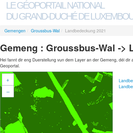
LE GÉOPORTAIL NATIONAL
DU GRAND-DUCHÉ DE LUXEMBO
Gemengen
/
Groussbus-Wal
/
Landbedeckung 2021
Gemeng : Groussbus-Wal -> 
Hei fannt dir eng Duerstellung vun dem Layer an der Gemeng, déi dir 
Geoportal.
+
Landbe
Landbe
–