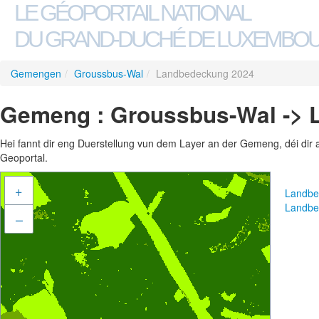
LE GÉOPORTAIL NATIONAL
DU GRAND-DUCHÉ DE LUXEMBO
Gemengen
/
Groussbus-Wal
/
Landbedeckung 2024
Gemeng : Groussbus-Wal -> 
Hei fannt dir eng Duerstellung vun dem Layer an der Gemeng, déi dir 
Geoportal.
+
Landbe
Landbe
–