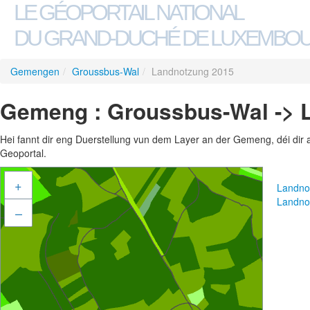
LE GÉOPORTAIL NATIONAL
DU GRAND-DUCHÉ DE LUXEMBO
Gemengen
/
Groussbus-Wal
/
Landnotzung 2015
Gemeng : Groussbus-Wal -> 
Hei fannt dir eng Duerstellung vun dem Layer an der Gemeng, déi dir 
Geoportal.
+
Landno
Landno
–