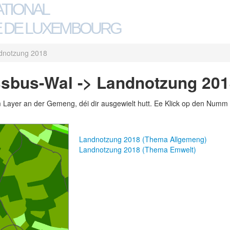
ATIONAL
 DE LUXEMBOURG
dnotzung 2018
sbus-Wal -> Landnotzung 20
m Layer an der Gemeng, déi dir ausgewielt hutt. Ee Klick op den Numm 
Landnotzung 2018 (Thema Allgemeng)
Landnotzung 2018 (Thema Emwelt)