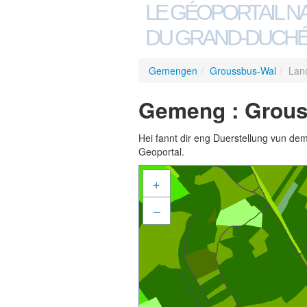
LE GÉOPORTAIL N
DU GRAND-DUCHÉ
Gemengen
/
Groussbus-Wal
/
Lan
Gemeng : Grous
Hei fannt dir eng Duerstellung vun de
Geoportal.
+
–