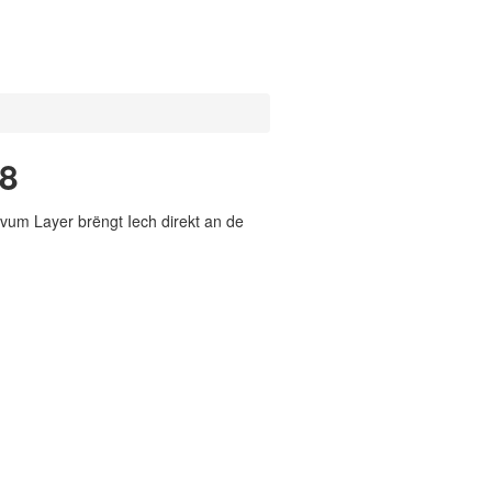
18
vum Layer brëngt Iech direkt an de