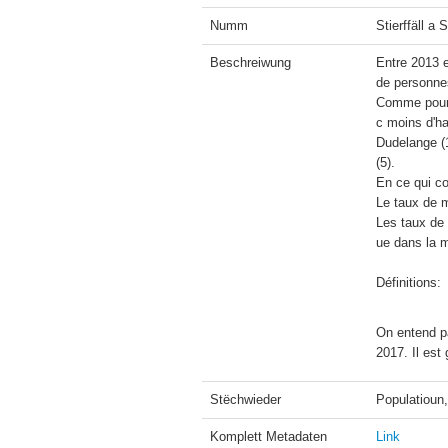
Numm
Stierffäll a
Beschreiwung
Entre 2013 
de personne
Comme pour 
c moins d'ha
Dudelange (1
(5).

En ce qui co
Le taux de m
Les taux de
ue dans la m
Définitions:
On entend pa
2017. Il est
Stëchwieder
Populatioun,
Komplett Metadaten
Link