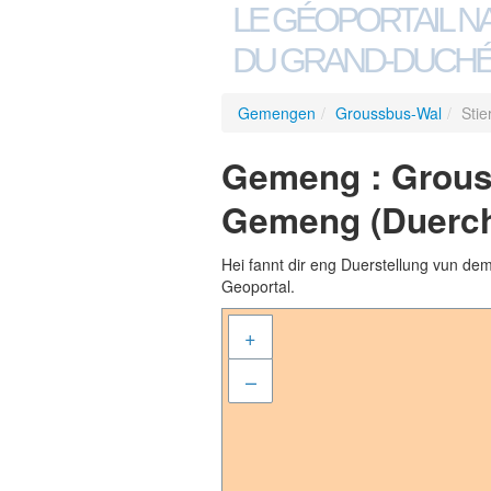
LE GÉOPORTAIL N
DU GRAND-DUCHÉ
Gemengen
/
Groussbus-Wal
/
Stie
Gemeng : Groussb
Gemeng (Duerch
Hei fannt dir eng Duerstellung vun de
Geoportal.
+
–