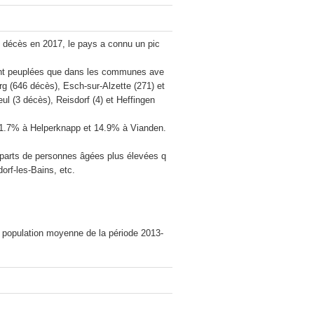
décès en 2017, le pays a connu un pic 
nt peuplées que dans les communes ave
g (646 décès), Esch-sur-Alzette (271) et 
(3 décès), Reisdorf (4) et Heffingen 
e 1.7% à Helperknapp et 14.9% à Vianden. 
 parts de personnes âgées plus élevées q
f-les-Bains, etc.

a population moyenne de la période 2013-