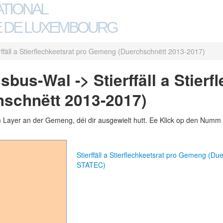
ATIONAL
 DE LUXEMBOURG
rffäll a Stierflechkeetsrat pro Gemeng (Duerchschnëtt 2013-2017)
us-Wal -> Stierffäll a Stierf
schnëtt 2013-2017)
m Layer an der Gemeng, déi dir ausgewielt hutt. Ee Klick op den Numm 
Stierffäll a Stierflechkeetsrat pro Gemeng (
STATEC)