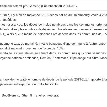
 Stierflechkeetsrat pro Gemeng (Duerchschnëtt 2013-2017)
et 2017, il y a eu en moyenne 3 975 décès par an au Luxembourg. Avec 4 263 
s décédées.

les naissances, les décès sont plus nombreux dans les communes forteme
bitants. Ainsi, les nombres de décès les plus élevés se trouvent à Luxembour
71), alors que le moins de personnes ont décédé dans les communes de Saeul 
ncerne le taux de mortalité, il varie beaucoup d'une commune à l'autre, entr
ortalité national moyen est de l'ordre de 7.0%.

 mortalité les plus élevés se situent dans les communes qui connaissent des
oyenne nationale : Vianden, Remich, Echternach, Erpeldange-sur-Sûre, Mondor
r taux de mortalité le nombre de décès de la période 2013-2017 rapporté à l
 généralement exprimé pour mille habitants.
  Bevëlkerung,  Stieffäll,  Stieflechkeetsrat