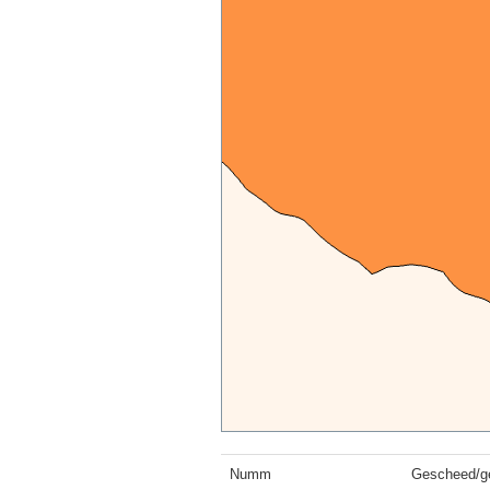
Numm
Gescheed/ge