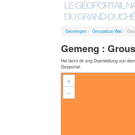
LE GÉOPORTAIL N
DU GRAND-DUCHÉ
Gemengen
/
Groussbus-Wal
/
Ges
Gemeng : Grous
Hei fannt dir eng Duerstellung vun de
Geoportal.
+
–