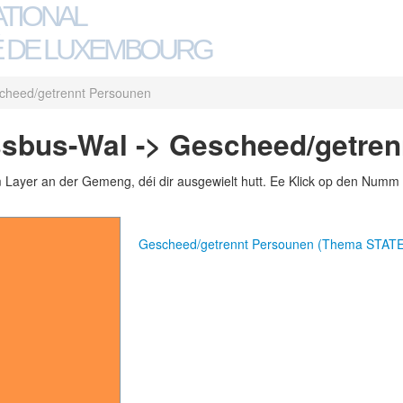
ATIONAL
 DE LUXEMBOURG
cheed/getrennt Persounen
sbus-Wal -> Gescheed/getren
m Layer an der Gemeng, déi dir ausgewielt hutt. Ee Klick op den Numm 
Gescheed/getrennt Persounen (Thema STAT