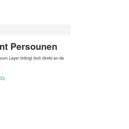
nt Persounen
vum Layer brëngt Iech direkt an de
EC)