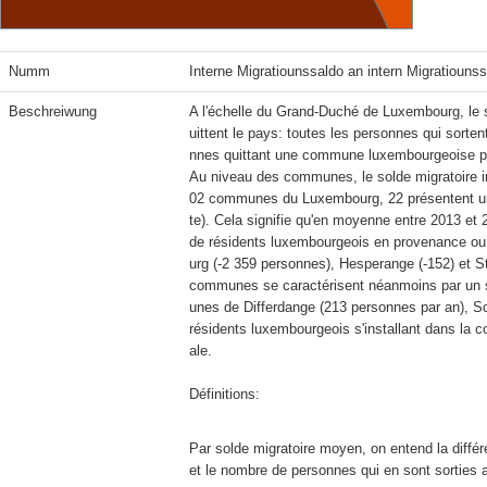
Numm
Interne Migratiounssaldo an intern Migratioun
Beschreiwung
A l'échelle du Grand-Duché de Luxembourg, le s
uittent le pays: toutes les personnes qui sor
nnes quittant une commune luxembourgeoise pour s
Au niveau des communes, le solde migratoire i
02 communes du Luxembourg, 22 présentent un s
te). Cela signifie qu'en moyenne entre 2013 et 
de résidents luxembourgeois en provenance o
urg (-2 359 personnes), Hesperange (-152) et St
communes se caractérisent néanmoins par un so
unes de Differdange (213 personnes par an), Sc
résidents luxembourgeois s'installant dans la
ale.

Définitions:
Par solde migratoire moyen, on entend la diffé
et le nombre de personnes qui en sont sorties 