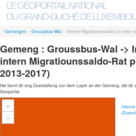
LE GÉOPORTAIL NATIONAL
DU GRAND-DUCHÉ DE LUXEMBO
Gemengen
/
Groussbus-Wal
/
Interne Migratiounssaldo an intern
Gemeng : Groussbus-Wal -> I
intern Migratiounssaldo-Rat
2013-2017)
Hei fannt dir eng Duerstellung vun dem Layer an der Gemeng, déi dir 
Geoportal.
+
Interne
(Duerc
–