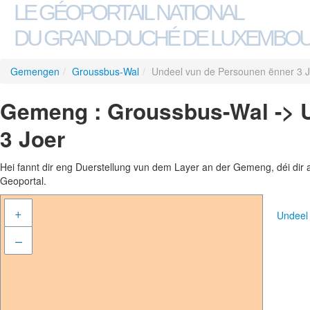
LE GÉOPORTAIL NATIONAL
DU GRAND-DUCHÉ DE LUXEMBO
Gemengen
/
Groussbus-Wal
/
Undeel vun de Persounen ënner 3 
Gemeng : Groussbus-Wal -> 
3 Joer
Hei fannt dir eng Duerstellung vun dem Layer an der Gemeng, déi dir 
Geoportal.
+
Undeel
–