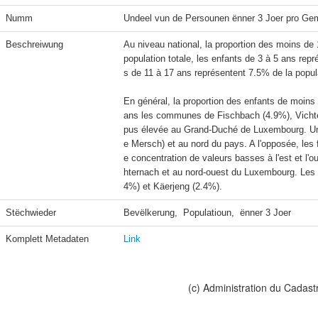
Numm
Undeel vun de Persounen ënner 3 Joer pro Ge
Beschreiwung
Au niveau national, la proportion des moins de
population totale, les enfants de 3 à 5 ans rep
s de 11 à 17 ans représentent 7.5% de la populat
En général, la proportion des enfants de moins
ans les communes de Fischbach (4.9%), Vichten 
pus élevée au Grand-Duché de Luxembourg. Une p
e Mersch) et au nord du pays. A l'opposée, les
e concentration de valeurs basses à l'est et l'
hternach et au nord-ouest du Luxembourg. Les p
4%) et Käerjeng (2.4%).
Stëchwieder
Bevëlkerung,  Populatioun,  ënner 3 Joer
Komplett Metadaten
Link
(c) Administration du Cadast