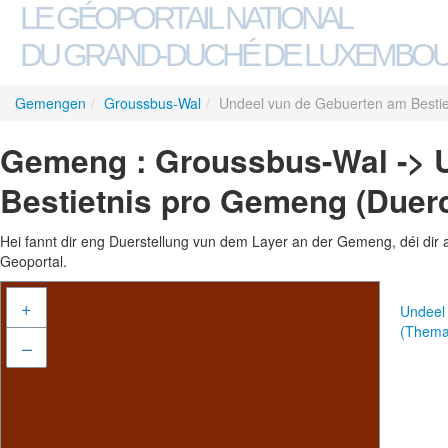
LE GÉOPORTAIL NATIONAL
DU GRAND-DUCHÉ DE LUXEMBO
Gemengen
/
Groussbus-Wal
/
Undeel vun de Gebuerten am Besti
Gemeng : Groussbus-Wal -> 
Bestietnis pro Gemeng (Duer
Hei fannt dir eng Duerstellung vun dem Layer an der Gemeng, déi dir 
Geoportal.
+
Undeel
(Thema
–