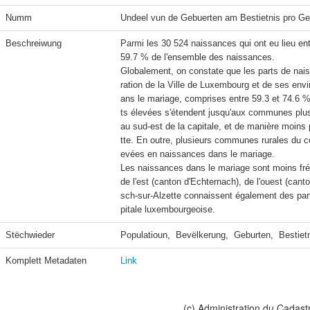
Numm
Undeel vun de Gebuerten am Bestietnis pro G
Beschreiwung
Parmi les 30 524 naissances qui ont eu lieu en
59.7 % de l'ensemble des naissances.

Globalement, on constate que les parts de na
ration de la Ville de Luxembourg et de ses envi
ans le mariage, comprises entre 59.3 et 74.6 
ts élevées s'étendent jusqu'aux communes plus
au sud-est de la capitale, et de manière moin
tte. En outre, plusieurs communes rurales du ce
evées en naissances dans le mariage.

Les naissances dans le mariage sont moins fré
de l'est (canton d'Echternach), de l'ouest (ca
sch-sur-Alzette connaissent également des par
pitale luxembourgeoise.
Stëchwieder
Populatioun,  Bevëlkerung,  Geburten,  Bestiet
Komplett Metadaten
Link
(c) Administration du Cadast